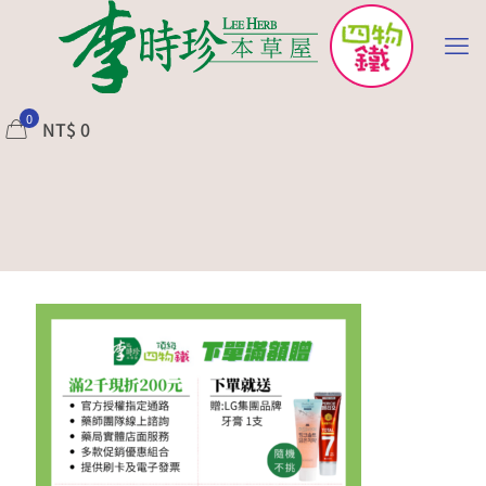
0
NT$
0