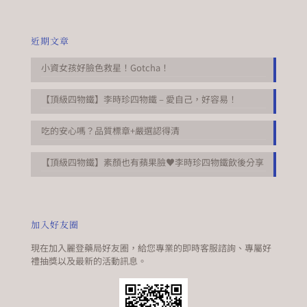
近期文章
小資女孩好臉色救星！Gotcha！
【頂級四物鐵】李時珍四物鐵 – 愛自己，好容易！
吃的安心嗎？品質標章+嚴選認得清
【頂級四物鐵】素顏也有蘋果臉♥李時珍四物鐵飲後分享
加入好友圈
現在加入麗登藥局好友圈，給您專業的即時客服諮詢、專屬好
禮抽獎以及最新的活動訊息。