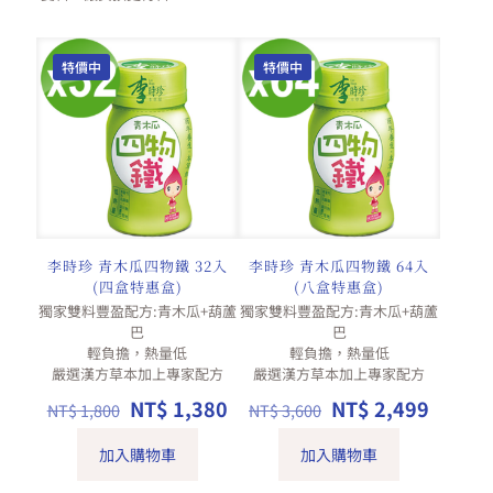
特價中
特價中
李時珍 青木瓜四物鐵 32入
李時珍 青木瓜四物鐵 64入
(四盒特惠盒)
(八盒特惠盒)
獨家雙料豐盈配方:青木瓜+葫蘆
獨家雙料豐盈配方:青木瓜+葫蘆
巴
巴
輕負擔，熱量低
輕負擔，熱量低
嚴選漢方草本加上專家配方
嚴選漢方草本加上專家配方
原
目
原
目
NT$
1,380
NT$
2,499
NT$
1,800
NT$
3,600
始
前
始
前
價
價
價
價
加入購物車
加入購物車
格：
格：
格：
格：
NT$ 1,800。
NT$ 1,380。
NT$ 3,600。
NT$ 2